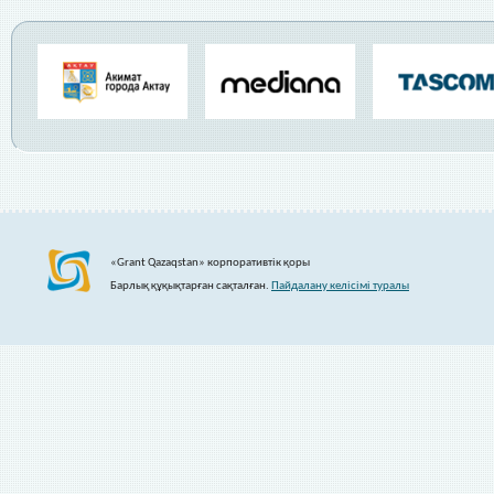
«Grant Qazaqstan» корпоративтік қоры
Барлық құқықтарған сақталған.
Пайдалану келісімі туралы