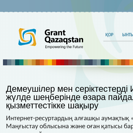
ҚОР
ЫНТ
Демеушілер мен серіктестерді 
жүлде шеңберінде өзара пайд
қызметтестікке шақыру
Интернет-ресуртардың алғашқы аумақтық 
Маңғыстау облысына және оған қатысы бар