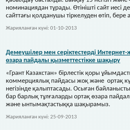
қабылдау басталды. Байқау 15 негізгі жән
номинациядан тұрады. Өтінішті сайт иесі д
сайттағы қолданушы тіркелуден өтіп, бере 
Жарияланған күні:
01-10-2013
Демеушілер мен серіктестерді Интернет
өзара пайдалы қызметтестікке шақыру
«Грант Казахстан» бірлестік қоры ұйымдас
коммерциялық пайдасы жоқ және ортақ 
негізінде қалыптасады. Осыған байланыс
бар барлық тұлғаларды ортақ өзара пайдалы
және ынтымақтастыққа шақырамыз.
Жарияланған күні:
25-09-2013