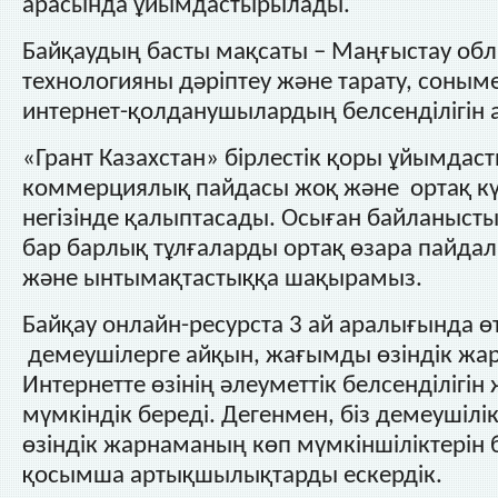
арасында ұйымдастырылады.
Байқаудың басты мақсаты – Маңғыстау обл
технологияны дәріптеу және тарату, соным
интернет-қолданушылардың белсенділігін 
«Грант Казахстан» бірлестік қоры ұйымдас
коммерциялық пайдасы жоқ және ортақ 
негізінде қалыптасады. Осыған байланыс
бар барлық тұлғаларды ортақ өзара пайдалы
және ынтымақтастыққа шақырамыз.
Байқау онлайн-ресурста 3 ай аралығында өтк
демеушілерге айқын, жағымды өзіндік жа
Интернетте өзінің әлеуметтік белсенділігін
мүмкіндік береді. Дегенмен, біз демеушілік
өзіндік жарнаманың көп мүмкіншіліктерін 
қосымша артықшылықтарды ескердік.