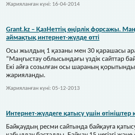
Жарияланған күні:
16-04-2014
Grant.kz – ҚазНеттің өңірлік форсажы. М
аймақтық интернет-жүлде өтті
Осы жылдың 1 қазаны мен 30 қарашасы а
“Маңғыстау облысындағы үздік сайттар бай
Екі айға созылған осы шараның қорытынды
жарияланды.
Жарияланған күні:
05-12-2013
Интернет-жүлдеге қатысу үшін өтініштер
Байқаудың ресми сайтында байқауға қатысу